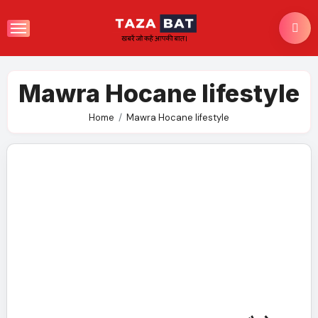
Skip
to
content
Mawra Hocane lifestyle
Home
Mawra Hocane lifestyle