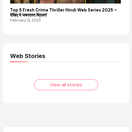
Top 5 Fresh Crime Thriller Hindi Web Series 2025 –
Sanvi
देखिए ये जबरदस्त थ्रिलर!
और कम
February 12, 2025
Febru
Web Stories
Elvish Yadav: एक
Pooja Hegde की
आम लड़के से यूट्यूबर
फिल्मों का जादू और उनका
बनने की कहानी
बढ़ता नेट वर्थ 2025
तक!
View all stories