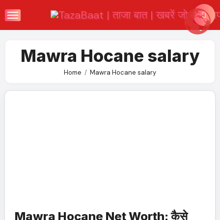
Skip
to
content
Mawra Hocane salary
Home
Mawra Hocane salary
Mawra Hocane Net Worth: कैसे