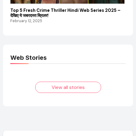
Top 5 Fresh Crime Thriller Hindi Web Series 2025 –
Sanvi
देखिए ये जबरदस्त थ्रिलर!
और कम
February 12, 2025
Febru
Web Stories
Elvish Yadav: एक
Pooja Hegde की
आम लड़के से यूट्यूबर
फिल्मों का जादू और उनका
बनने की कहानी
बढ़ता नेट वर्थ 2025
तक!
View all stories