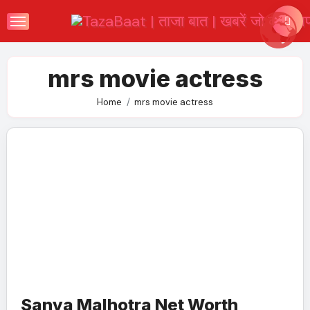
Skip
to
content
mrs movie actress
Home
mrs movie actress
Sanya Malhotra Net Worth