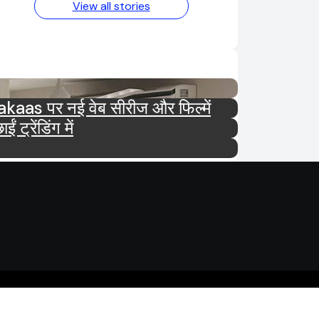
View all stories
tar और Ultra Jhakaas पर नई वेब सीरीज और फिल्में
रेंडिंग में