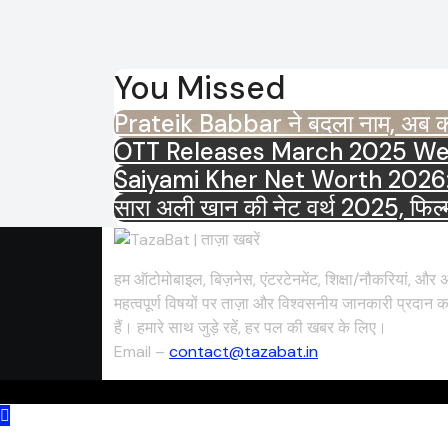
You Missed
Prateik Babbar ने बदला नाम, अब कहल
Saiyami Kher Net Worth 2026: करोड़ो
सारा अली खान की नेट वर्थ 2025, फिल्मो
हम ऑटोमोबाइल, बिज़नेस, एंटरटेनमेंट, शिक्षा/नौकरियां, और अ
महत्वपूर्ण विषयों पर ताज़ा और विश्वसनीय जानकारी प्रदान क
हैं। हमारे साथ जुड़े रहें, हर पल की खबर के लिए।
Email –
contact@tazabat.in