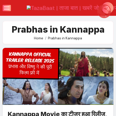
Skip
to
content
Prabhas in Kannappa
Home
Prabhas in Kannappa
Kannappa Movie का टीजर हुआ रिलीज,