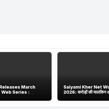
Releases March
Saiyami Kher Net W
 Web Series :
2026: करोड़ों की मालकिन
ix, JioHotstar और
बॉलीवुड की उभरती सितारा, छा
 Jhakaas पर नई वेब
ट्रेंडिंग में
और फिल्में