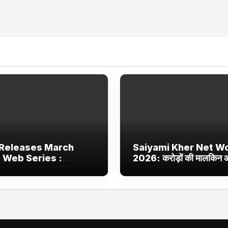
Releases March
Saiyami Kher Net W
 Web Series :
2026: करोड़ों की मालकिन
ix, JioHotstar और
बॉलीवुड की उभरती सितारा, छा
 Jhakaas पर नई वेब
ट्रेंडिंग में
और फिल्में