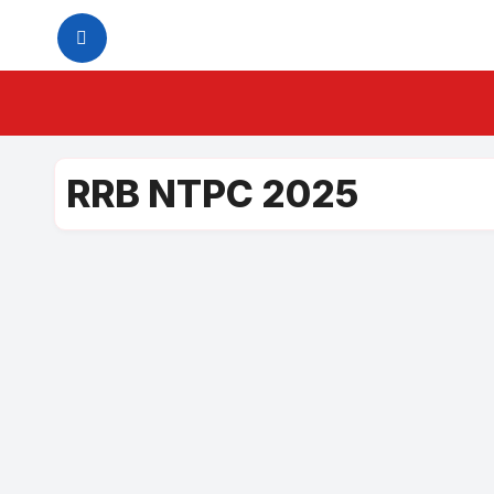
Skip
to
content
RRB NTPC 2025