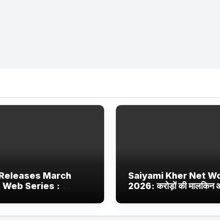
Releases March
Saiyami Kher Net W
 Web Series :
2026: करोड़ों की मालकिन
ix, JioHotstar और
बॉलीवुड की उभरती सितारा, छा
 Jhakaas पर नई वेब
ट्रेंडिंग में
और फिल्में