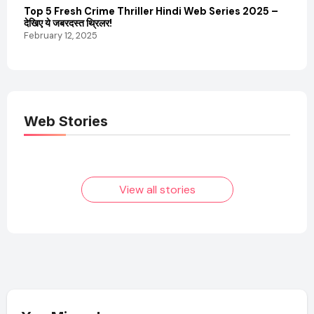
Top 5 Fresh Crime Thriller Hindi Web Series 2025 –
Sanvi
देखिए ये जबरदस्त थ्रिलर!
और कम
February 12, 2025
Febru
Web Stories
Elvish Yadav: एक
Pooja Hegde की
आम लड़के से यूट्यूबर
फिल्मों का जादू और उनका
बनने की कहानी
बढ़ता नेट वर्थ 2025
तक!
View all stories