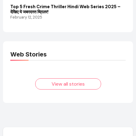
Top 5 Fresh Crime Thriller Hindi Web Series 2025 –
Sanvi
देखिए ये जबरदस्त थ्रिलर!
और कम
February 12, 2025
Febru
Web Stories
Elvish Yadav: एक
Pooja Hegde की
आम लड़के से यूट्यूबर
फिल्मों का जादू और उनका
बनने की कहानी
बढ़ता नेट वर्थ 2025
तक!
View all stories