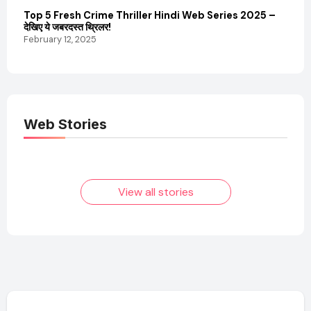
Top 5 Fresh Crime Thriller Hindi Web Series 2025 –
Sanvi
देखिए ये जबरदस्त थ्रिलर!
और कम
February 12, 2025
Febru
Web Stories
Elvish Yadav: एक
Pooja Hegde की
आम लड़के से यूट्यूबर
फिल्मों का जादू और उनका
बनने की कहानी
बढ़ता नेट वर्थ 2025
तक!
View all stories