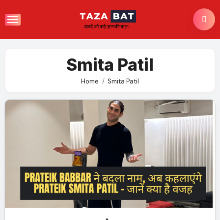
Skip
to
content
Smita Patil
Home
Smita Patil