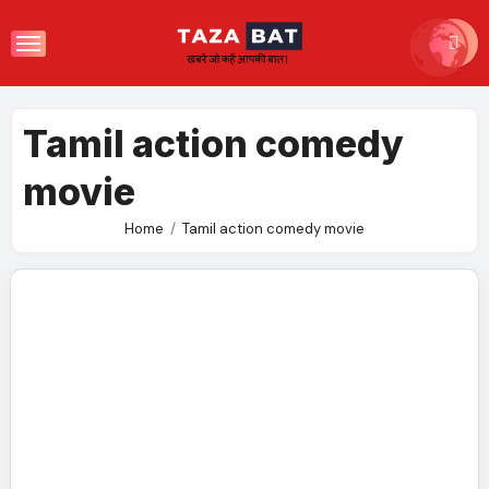
Skip
to
content
Tamil action comedy
movie
Home
Tamil action comedy movie