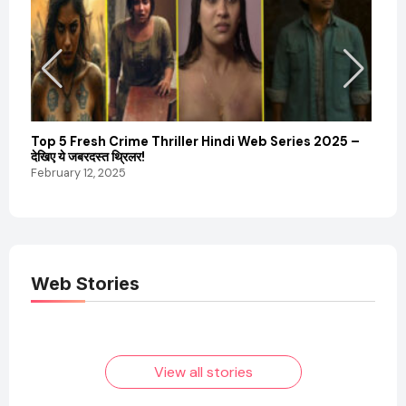
Top 5 Fresh Crime Thriller Hindi Web Series 2025 –
Sanvi
देखिए ये जबरदस्त थ्रिलर!
और कम
February 12, 2025
Febru
Web Stories
Elvish Yadav: एक
Pooja Hegde की
आम लड़के से यूट्यूबर
फिल्मों का जादू और उनका
बनने की कहानी
बढ़ता नेट वर्थ 2025
तक!
View all stories