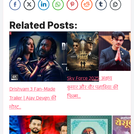
Related Posts:
Sky Force 2025: अक्षय
कुमार और वीर पहाड़िया की
Drishyam 3 Fan-Made
फिल्म…
Trailer | Ajay Devgn की
मोस्ट…