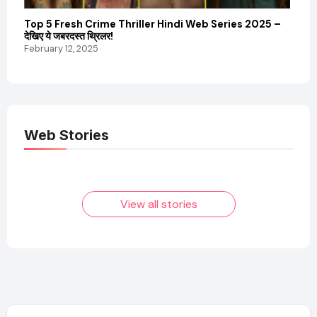
Top 5 Fresh Crime Thriller Hindi Web Series 2025 –
Sanvi
देखिए ये जबरदस्त थ्रिलर!
और कम
February 12, 2025
Febru
Web Stories
Elvish Yadav: एक
Pooja Hegde की
आम लड़के से यूट्यूबर
फिल्मों का जादू और उनका
बनने की कहानी
बढ़ता नेट वर्थ 2025
तक!
View all stories