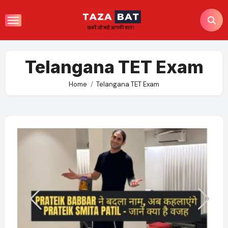
Skip
to
content
Telangana TET Exam
Home
Telangana TET Exam