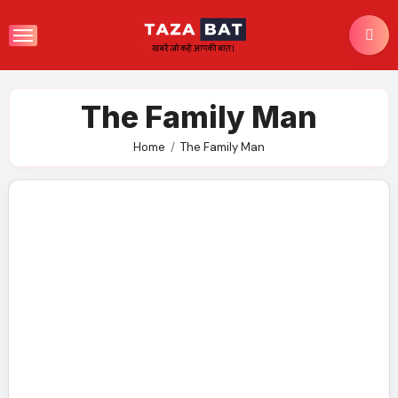
Skip
to
content
The Family Man
Home
The Family Man