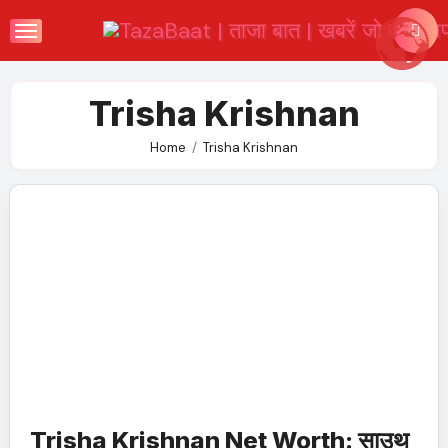
Skip
to
content
Trisha Krishnan
Home
Trisha Krishnan
Trisha Krishnan Net Worth: साउथ