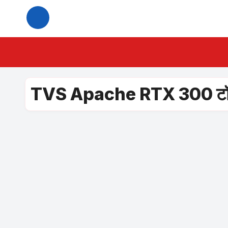
Skip
to
content
TVS Apache RTX 300 टॉप