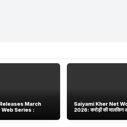
Releases March
Saiyami Kher Net W
 Web Series :
2026: करोड़ों की मालकिन
ix, JioHotstar और
बॉलीवुड की उभरती सितारा, छा
 Jhakaas पर नई वेब
ट्रेंडिंग में