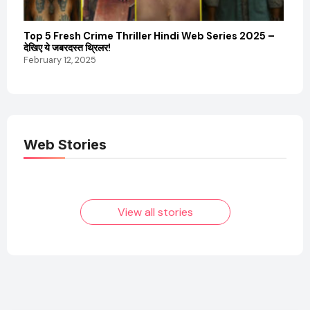
Top 5 Fresh Crime Thriller Hindi Web Series 2025 –
Sanvi
देखिए ये जबरदस्त थ्रिलर!
और कम
February 12, 2025
Febru
Web Stories
Elvish Yadav: एक
Pooja Hegde की
आम लड़के से यूट्यूबर
फिल्मों का जादू और उनका
बनने की कहानी
बढ़ता नेट वर्थ 2025
तक!
View all stories