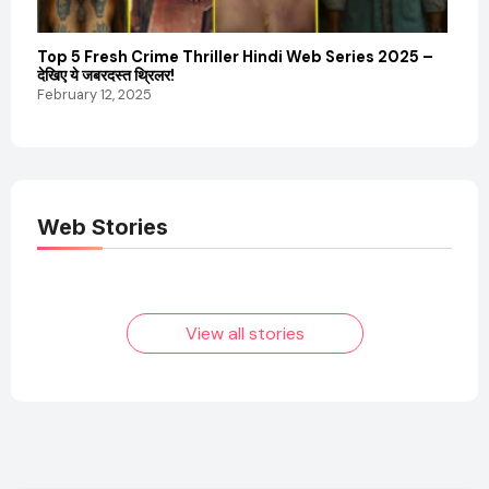
Top 5 Fresh Crime Thriller Hindi Web Series 2025 –
Sanvi
देखिए ये जबरदस्त थ्रिलर!
और कम
February 12, 2025
Febru
Web Stories
Elvish Yadav: एक
Pooja Hegde की
आम लड़के से यूट्यूबर
फिल्मों का जादू और उनका
बनने की कहानी
बढ़ता नेट वर्थ 2025
तक!
View all stories