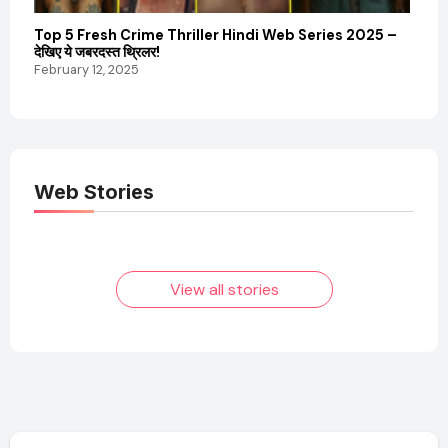
Top 5 Fresh Crime Thriller Hindi Web Series 2025 –
Sanvi
देखिए ये जबरदस्त थ्रिलर!
और कम
February 12, 2025
Febru
Web Stories
Elvish Yadav: एक
Pooja Hegde की
आम लड़के से यूट्यूबर
फिल्मों का जादू और उनका
बनने की कहानी
बढ़ता नेट वर्थ 2025
तक!
View all stories