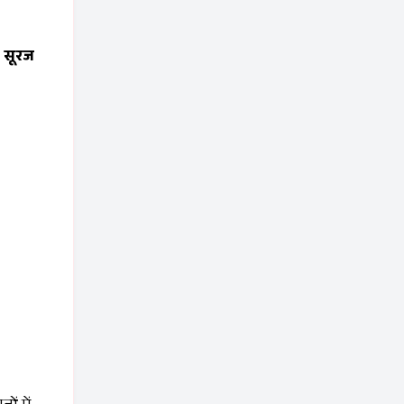
ी
सूरज