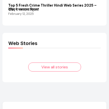
Top 5 Fresh Crime Thriller Hindi Web Series 2025 –
Sanvi
देखिए ये जबरदस्त थ्रिलर!
और कम
February 12, 2025
Febru
Web Stories
Elvish Yadav: एक
Pooja Hegde की
आम लड़के से यूट्यूबर
फिल्मों का जादू और उनका
बनने की कहानी
बढ़ता नेट वर्थ 2025
तक!
View all stories