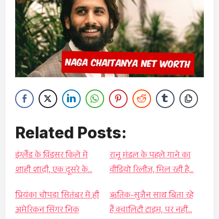
Related Posts:
इंग्लैंड के विंडसर किले में
रानू मंडल के पहले गाने का
शाही शादी, एक दूसरे के…
वीडियो रिलीज, मिल रही है…
प्रियंका चोपड़ा सितंबर में ही
ऋतिक-सुजैन साथ बिता रहे
अमेरिकन सिंगर निक
हैं क्वालिटी टाइम, पर नहीं…