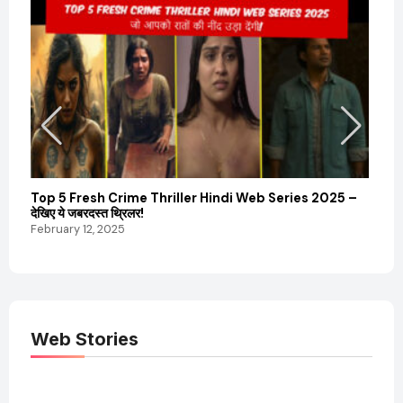
Top 5 Fresh Crime Thriller Hindi Web Series 2025 –
Sanvi
देखिए ये जबरदस्त थ्रिलर!
और कम
February 12, 2025
Febru
Web Stories
Elvish Yadav: एक
Pooja Hegde की
आम लड़के से यूट्यूबर
फिल्मों का जादू और उनका
बनने की कहानी
बढ़ता नेट वर्थ 2025