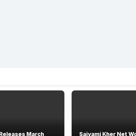
Releases March
Saiyami Kher Net W