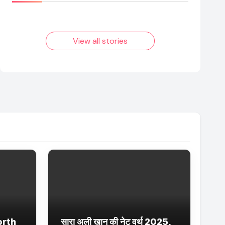
आम लड़के से यूट्यूबर
फिल्मों का जादू और
बनने की कहानी
उनका बढ़ता नेट वर्थ
2025 तक!
View all stories
orth
सारा अली खान की नेट वर्थ 2025,