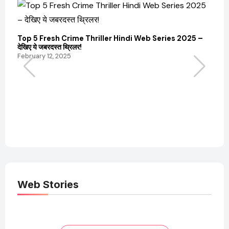
Top 5 Fresh Crime Thriller Hindi Web Series 2025 –
Sanvi
देखिए ये जबरदस्त थ्रिलर!
और कम
February 12, 2025
Febru
Web Stories
Elvish Yadav: एक
Pooja Hegde की
आम लड़के से यूट्यूबर
फिल्मों का जादू और उनका
बनने की कहानी
बढ़ता नेट वर्थ 2025
तक!