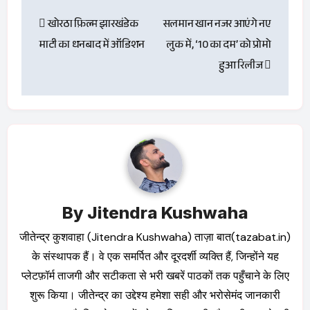
Post
खोरठा फ़िल्म झारखंडेक
सलमान खान नजर आएंगे नए
navigation
माटी का धनबाद में ऑडिशन
लुक में, ‘10 का दम’ को प्रोमो
हुआ रिलीज
By
Jitendra Kushwaha
जीतेन्द्र कुशवाहा (Jitendra Kushwaha) ताज़ा बात(tazabat.in)
के संस्थापक हैं। वे एक समर्पित और दूरदर्शी व्यक्ति हैं, जिन्होंने यह
प्लेटफ़ॉर्म ताजगी और सटीकता से भरी खबरें पाठकों तक पहुँचाने के लिए
शुरू किया। जीतेन्द्र का उद्देश्य हमेशा सही और भरोसेमंद जानकारी