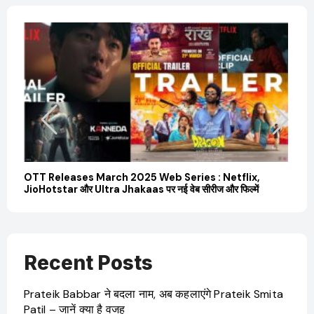
Saiyami Kher Net Worth 2026: करोड़ों की मालकिन और बॉलीवुड
सार
की उभरती सितारा, छाईं ट्रेंडिंग में
कम
Recent Posts
Prateik Babbar ने बदला नाम, अब कहलाएंगे Prateik Smita
Patil – जानें क्या है वजह