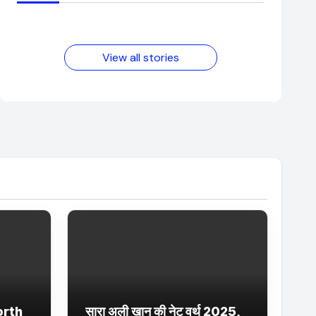
आम लड़के से यूट्यूबर
फिल्मों का जादू और
बनने की कहानी
उनका बढ़ता नेट वर्थ
2025 तक!
View all stories
orth
सारा अली खान की नेट वर्थ 2025,