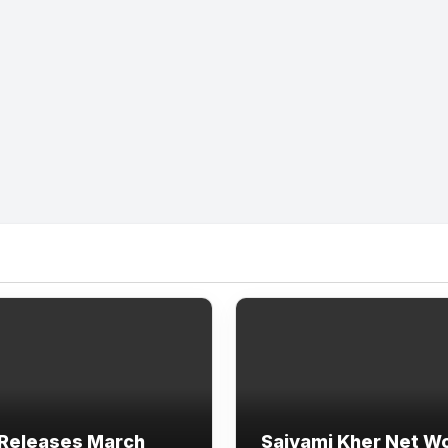
Releases March
Saiyami Kher Net W