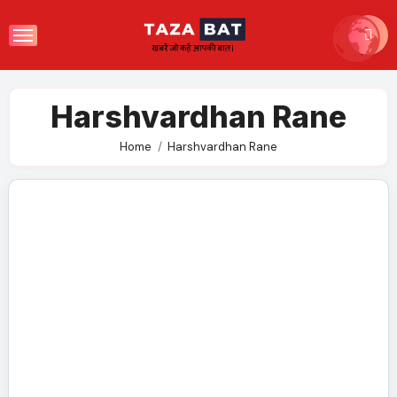
Skip
to
content
Harshvardhan Rane
Home
Harshvardhan Rane