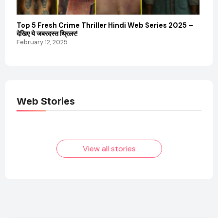
Top 5 Fresh Crime Thriller Hindi Web Series 2025 –
Sanvi
देखिए ये जबरदस्त थ्रिलर!
और कम
February 12, 2025
Febru
Web Stories
Elvish Yadav: एक
Pooja Hegde की
आम लड़के से यूट्यूबर
फिल्मों का जादू और उनका
बनने की कहानी
बढ़ता नेट वर्थ 2025
तक!
View all stories