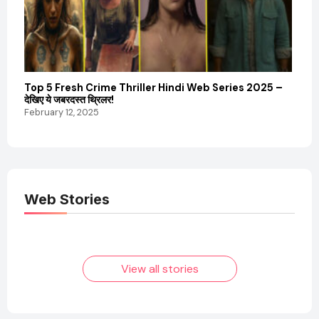
Top 5 Fresh Crime Thriller Hindi Web Series 2025 –
Sanvi
देखिए ये जबरदस्त थ्रिलर!
और कम
February 12, 2025
Febru
Web Stories
Elvish Yadav: एक
Pooja Hegde की
आम लड़के से यूट्यूबर
फिल्मों का जादू और उनका
बनने की कहानी
बढ़ता नेट वर्थ 2025
तक!
View all stories