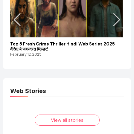
Top 5 Fresh Crime Thriller Hindi Web Series 2025 –
Sanvi
देखिए ये जबरदस्त थ्रिलर!
और कम
February 12, 2025
Febru
Web Stories
Elvish Yadav: एक
Pooja Hegde की
आम लड़के से यूट्यूबर
फिल्मों का जादू और उनका
बनने की कहानी
बढ़ता नेट वर्थ 2025
तक!
View all stories