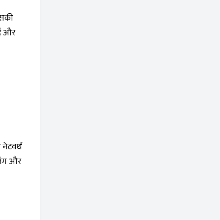
िसकी
ैं और
 नेटवर्थ
निंग और