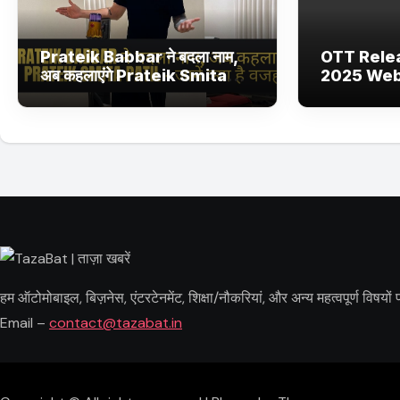
Prateik Babbar ने बदला नाम,
OTT Rele
अब कहलाएंगे Prateik Smita
2025 Web 
Patil – जानें क्या है वजह
Netflix, 
Ultra Jhak
और फिल्में
हम ऑटोमोबाइल, बिज़नेस, एंटरटेनमेंट, शिक्षा/नौकरियां, और अन्य महत्वपूर्ण विषय
Email –
contact@tazabat.in