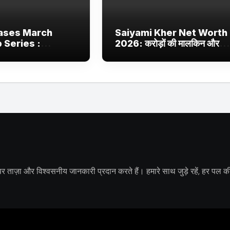
ases March
Saiyami Kher Net Worth
Series :
2026: करोड़ों की मालकिन और
JioHotstar और
बॉलीवुड की उभरती सितारा, छाईं
aas पर नई वेब सीरीज
ट्रेंडिंग में
ों पर ताज़ा और विश्वसनीय जानकारी प्रदान करते हैं। हमारे साथ जुड़े रहें, हर पल