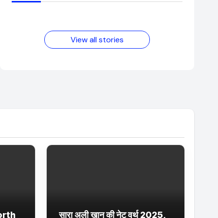
आम लड़के से यूट्यूबर
फिल्मों का जादू और
बनने की कहानी
उनका बढ़ता नेट वर्थ
2025 तक!
View all stories
orth
सारा अली खान की नेट वर्थ 2025,