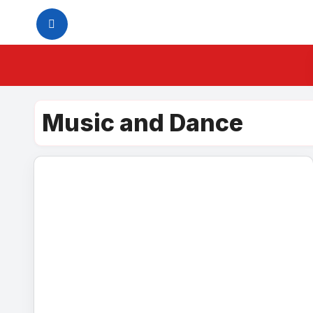
Skip
to
content
Music and Dance