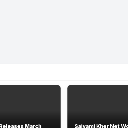
Releases March
Saiyami Kher Net W