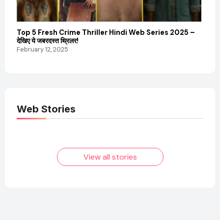
Top 5 Fresh Crime Thriller Hindi Web Series 2025 –
Sanvi
देखिए ये जबरदस्त थ्रिलर!
और कम
February 12, 2025
Febru
Web Stories
Elvish Yadav: एक
Pooja Hegde की
आम लड़के से यूट्यूबर
फिल्मों का जादू और उनका
बनने की कहानी
बढ़ता नेट वर्थ 2025
तक!
View all stories