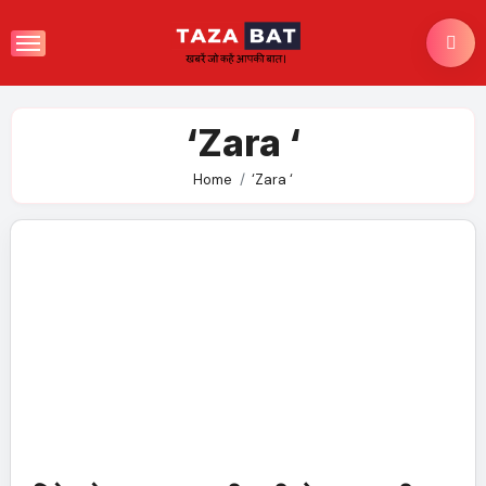
Skip
to
content
‘Zara ‘
Home
‘Zara ‘