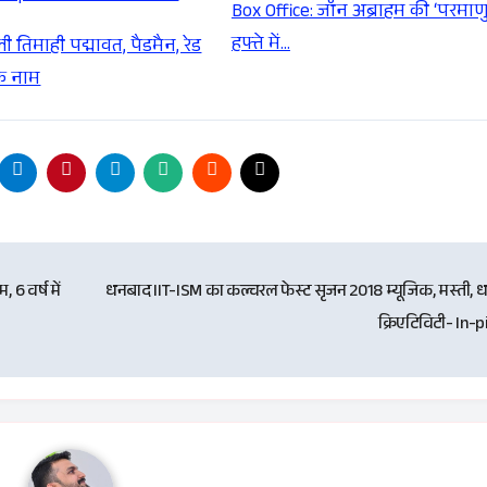
Box Office: जॉन अब्राहम की ‘परमाणु
हफ्ते में…
 तिमाही पद्मावत, पैडमैन, रेड
े नाम
 6 वर्ष में
धनबाद IIT-ISM का कल्चरल फेस्ट सृजन 2018 म्यूजिक, मस्ती, 
क्रिएटिविटी- In-