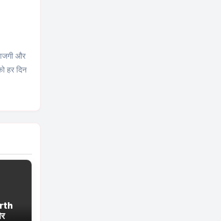
 ताजगी और
 को हर दिन
rth
और