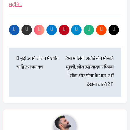
महीने…
Post
मुझे अपने जीवन में शांति
हेमा मालिनी अवॉर्ड लेने मॉस्को
navigation
चाहिए:संजय दत्त
पहुंची, लोग उन्हें यादगार फिल्म
‘सीता और गीता’ के भाग-2 में
देखना चाहते हैं