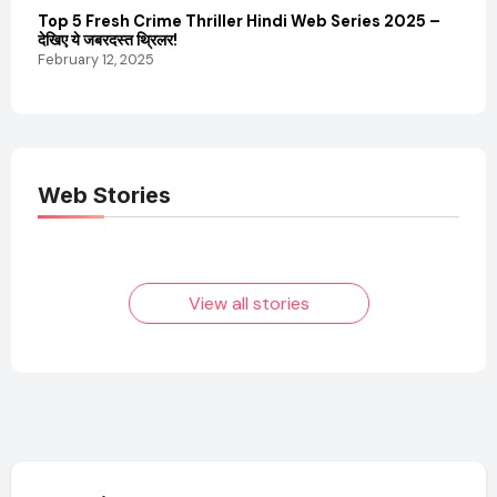
Top 5 Fresh Crime Thriller Hindi Web Series 2025 –
Sanvi
देखिए ये जबरदस्त थ्रिलर!
और कम
February 12, 2025
Febru
Web Stories
Elvish Yadav: एक
Pooja Hegde की
आम लड़के से यूट्यूबर
फिल्मों का जादू और उनका
बनने की कहानी
बढ़ता नेट वर्थ 2025
तक!
View all stories