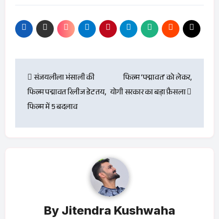
Post
संजयलीला भंसाली की
फिल्म ‘पद्मावत’ को लेकर,
navigation
फिल्म पद्मावत रिलीज डेट तय,
योगी सरकार का बड़ा फ़ैसला
फिल्म में 5 बदलाव
By
Jitendra Kushwaha