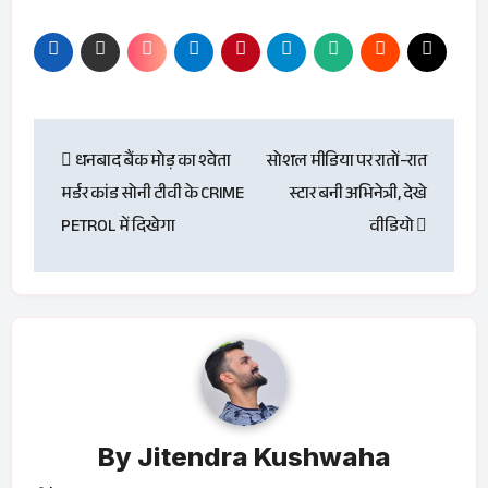
Post
धनबाद बैंक मोड़ का श्वेता
सोशल मीडिया पर रातों-रात
navigation
मर्डर कांड सोनी टीवी के CRIME
स्टार बनी अभिनेत्री, देखे
PETROL में दिखेगा
वीडियो
By
Jitendra Kushwaha