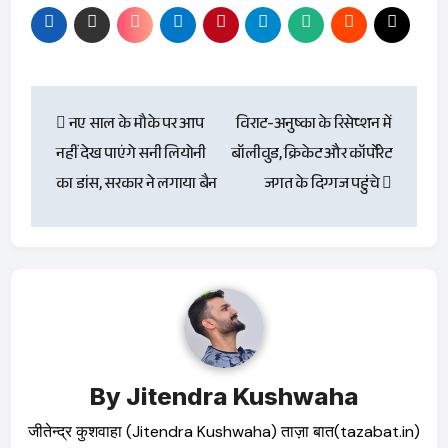
Post
नए साल के मौके पर आप
विराट-अनुष्का के रिसेप्शन में
navigation
नहीं देख पाएंगे सनी लियोनी
बॉलीवुड, क्रिकेट और कॉर्पोरेट
का डांस, सरकार ने लगाया बैन
जगत के दिग्गज पहुंचे
By
Jitendra Kushwaha
जीतेन्द्र कुशवाहा (Jitendra Kushwaha) ताज़ा बात(tazabat.in)