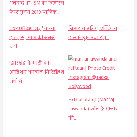
धनबाद IIT-ISM का कल्चरल
फेस्ट सृजन 2018 म्यूजिक,…
Box Office: 'संजू' ने रचा
बिहार: मॉडलिंग, एक्टिंग व
इतिहास, 2018 की सबसे
डांस में धूम मचा रहा…
बड़ी…
'झारखंड' के माटी' का
ऑडिशन धनबाद, गिरिडीह व
रांची में
मनराज जवांदा (Manraj
Jawanda) कौन हैं: रफ़्तार
की…