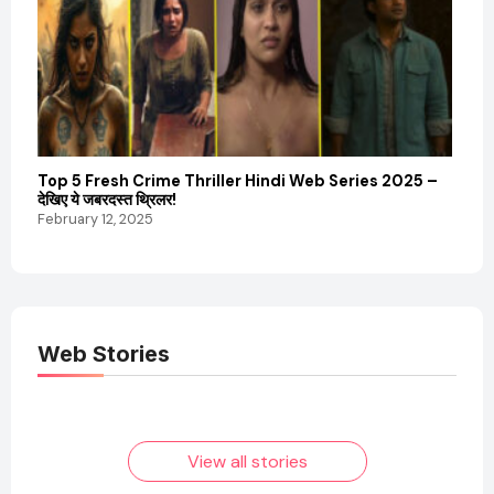
Sanvi
और कम
Febru
Top 5 Fresh Crime Thriller Hindi Web Series 2025 –
देखिए ये जबरदस्त थ्रिलर!
February 12, 2025
Web Stories
Elvish Yadav: एक
Pooja Hegde की
आम लड़के से यूट्यूबर
फिल्मों का जादू और उनका
बनने की कहानी
बढ़ता नेट वर्थ 2025
तक!
View all stories