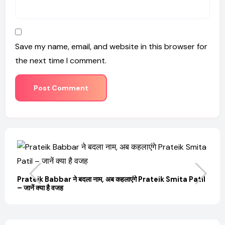
Save my name, email, and website in this browser for
the next time I comment.
il
OTT Releases March 2025 Web Series : Netflix,
Sa
JioHotstar और Ultra Jhakaas पर नई वेब सीरीज और फिल्में
की उ