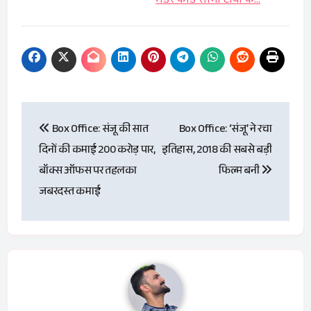
मर्डर कांड सोनी टीवी के…
Post
Box Office: संजू की सात
Box Office: ‘संजू’ ने रचा
navigation
दिनों की कमाई 200 करोड़ पार,
इतिहास, 2018 की सबसे बड़ी
बॉक्स ऑफस पर तहलका
फिल्म बनी
जबरदस्त कमाई