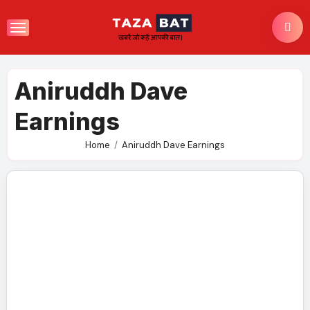
Skip
to
content
Aniruddh Dave
Earnings
Home
Aniruddh Dave Earnings