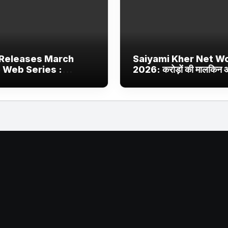
Releases March
Saiyami Kher Net W
 Web Series :
2026: करोड़ों की मालकिन
ix, JioHotstar और
बॉलीवुड की उभरती सितारा, छा
 Jhakaas पर नई वेब
ट्रेंडिंग में
और फिल्में