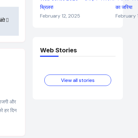
थ्रिलर!
का जरिया
February 12, 2025
February 
बंधे
Web Stories
Elvish
Pooja
Yadav: एक
Hegde की
आम लड़के से
फिल्मों का जादू
यूट्यूबर बनने
और उनका
की कहानी
बढ़ता नेट वर्थ
View all stories
2025 तक!
 ताजगी और
 को हर दिन