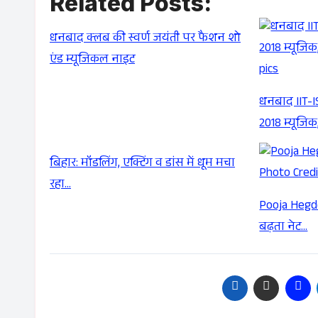
Related Posts:
धनबाद क्लब की स्वर्ण जयंती पर फैशन शो
एंड म्यूजिकल नाइट
धनबाद IIT-I
2018 म्यूजिक
बिहार: मॉडलिंग, एक्टिंग व डांस में धूम मचा
रहा…
Pooja Hegde
बढ़ता नेट…