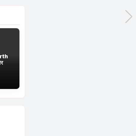
rth
और
ं