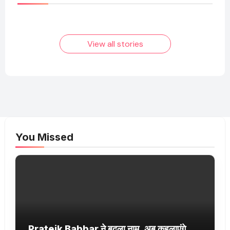
आम लड़के से यूट्यूबर
फिल्मों का जादू और उनका
बनने की कहानी
बढ़ता नेट वर्थ 2025
तक!
View all stories
You Missed
Prateik Babbar ने बदला नाम, अब कहलाएंगे