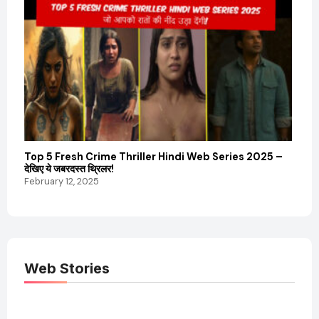
Top 5 Fresh Crime Thriller Hindi Web Series 2025 –
Sanvi
देखिए ये जबरदस्त थ्रिलर!
और कम
February 12, 2025
Febru
Web Stories
Elvish Yadav: एक
Pooja Hegde की
आम लड़के से यूट्यूबर
फिल्मों का जादू और उनका
बनने की कहानी
बढ़ता नेट वर्थ 2025